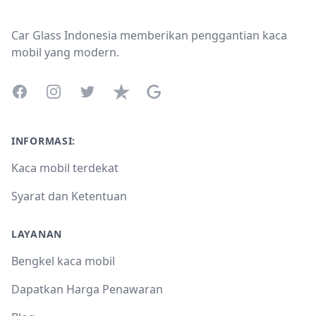
Footer
Car Glass Indonesia memberikan penggantian kaca
mobil yang modern.
Facebook
Instagram
Twitter
Trustpilot
Google Business Profile
INFORMASI:
Kaca mobil terdekat
Syarat dan Ketentuan
LAYANAN
Bengkel kaca mobil
Dapatkan Harga Penawaran