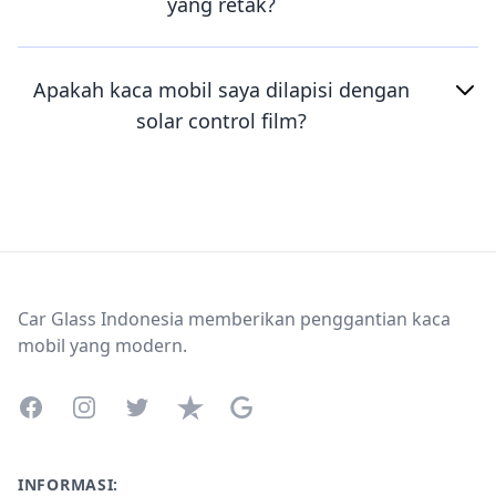
yang retak?
Apakah kaca mobil saya dilapisi dengan
solar control film?
Footer
Car Glass Indonesia memberikan penggantian kaca
mobil yang modern.
Facebook
Instagram
Twitter
Trustpilot
Google Business Profile
INFORMASI: