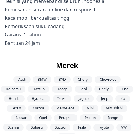
Teknisi yang menyebar di seluruh Indonesia
Pemesanan secara online dan responsif
Kaca mobil berkualitas tinggi
Pemeriksaan suku cadang
Garansi 1 tahun
Bantuan 24 jam
Merek
Audi
BMW
BYD
Chery
Chevrolet
Daihatsu
Datsun
Dodge
Ford
Geely
Hino
Honda
Hyundai
Isuzu
Jaguar
Jeep
Kia
Lexus
Mazda
Mers-Benz
Mini
Mitsubishi
Nissan
Opel
Peugeot
Proton
Range
Scania
Subaru
Suzuki
Tesla
Toyota
VW