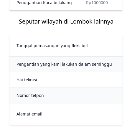
Penggantian Kaca belakang
Rp1000000
Seputar wilayah di Lombok lainnya
45
Tanggal pemasangan yang fleksibel
me
Pengantian yang kami lakukan dalam seminggu
34
Hai teknisi
7
Nomor telpon
+6
in
Alamat email
gla