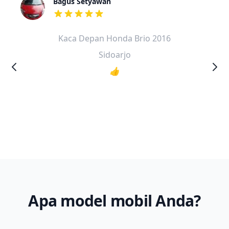
Bagus Setyawan
dari ulasan adalah bintang lima
Kaca Depan Honda Brio 2016
Sidoarjo
👍
Apa model mobil Anda?