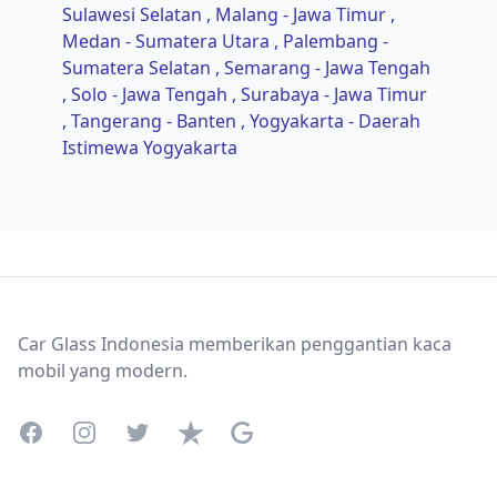
Sulawesi Selatan
, Malang - Jawa Timur
,
Medan - Sumatera Utara
, Palembang -
Sumatera Selatan
, Semarang - Jawa Tengah
, Solo - Jawa Tengah
, Surabaya - Jawa Timur
, Tangerang - Banten
, Yogyakarta - Daerah
Istimewa Yogyakarta
Footer
Car Glass Indonesia memberikan penggantian kaca
mobil yang modern.
Facebook
Instagram
Twitter
Trustpilot
Google Business Profile