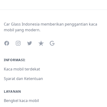
Footer
Car Glass Indonesia memberikan penggantian kaca
mobil yang modern.
Facebook
Instagram
Twitter
Trustpilot
Google Business Profile
INFORMASI:
Kaca mobil terdekat
Syarat dan Ketentuan
LAYANAN
Bengkel kaca mobil