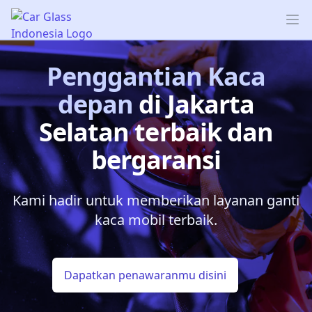
Car Glass Indonesia
Op
Penggantian Kaca
depan
di Jakarta
Selatan
terbaik dan
bergaransi
Kami hadir untuk memberikan layanan ganti
kaca mobil terbaik.
Dapatkan penawaranmu disini