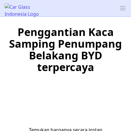
Car Glass Indonesia
Op
Penggantian Kaca
Samping Penumpang
Belakang BYD
terpercaya
Temukan harganya secara instan