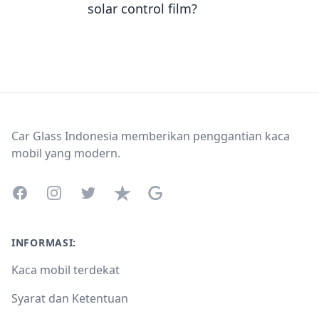
solar control film?
Footer
Car Glass Indonesia memberikan penggantian kaca
mobil yang modern.
Facebook
Instagram
Twitter
Trustpilot
Google Business Profile
INFORMASI:
Kaca mobil terdekat
Syarat dan Ketentuan