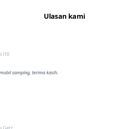
Ulasan kami
dalah bintang lima
 i10
mobil samping, terima kasih.
dalah bintang lima
i Getz