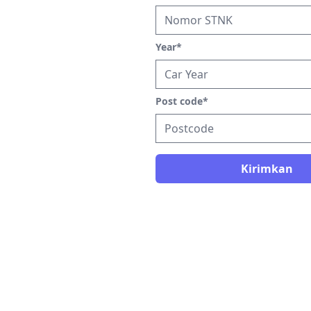
Year
*
Post code
*
Kirimkan