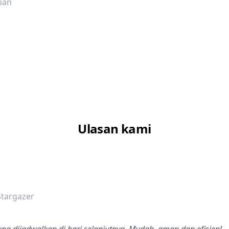
pan
Ulasan kami
dalah bintang lima
targazer