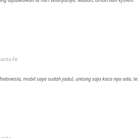
ng dijadwalkan di hari selanjutnya. Mudah, aman dan efisien!
dalah bintang lima
anta Fe
 Indonesia, mobil saya sudah jadul, untung saja kaca nya ada, t
dalah bintang lima