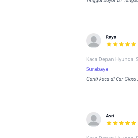
Tinggal bayar DP langsu
Raya
dari ulasan a
Kaca Depan Hyundai S
Surabaya
Ganti kaca di Car Glass
Asri
dari ulasan a