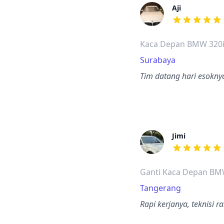
Aji
dari ulasan a
Kaca Depan BMW 320
Surabaya
Tim datang hari esokn
Jimi
dari ulasan a
Ganti Kaca Depan BM
Tangerang
Rapi kerjanya, teknisi 