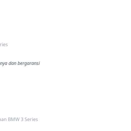
dalah bintang lima
ries
anya dan bergaransi
dalah bintang lima
pan BMW 3 Series