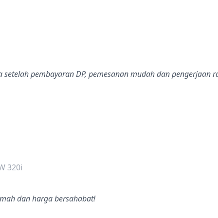
dalah bintang lima
i
ya setelah pembayaran DP, pemesanan mudah dan pengerjaan r
dalah bintang lima
W 320i
ramah dan harga bersahabat!