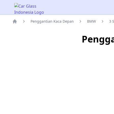
Car Glass Indonesia
Penggantian Kaca Depan
BMW
3 
Rumah
Pengga