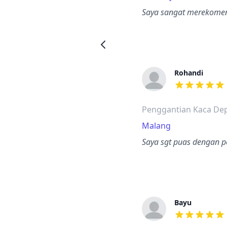
Saya sangat merekomend
Rohandi
dari ulasan a
Penggantian Kaca De
Malang
Saya sgt puas dengan pe
Bayu
dari ulasan a