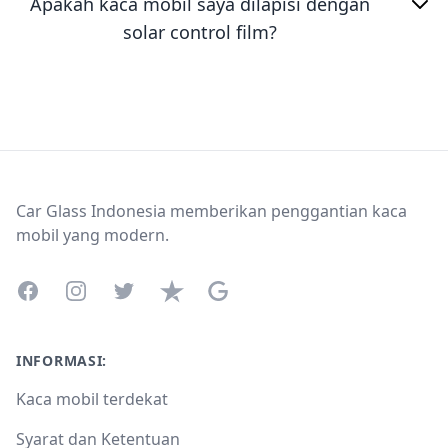
Apakah kaca mobil saya dilapisi dengan
solar control film?
Footer
Car Glass Indonesia memberikan penggantian kaca
mobil yang modern.
Facebook
Instagram
Twitter
Trustpilot
Google Business Profile
INFORMASI:
Kaca mobil terdekat
Syarat dan Ketentuan