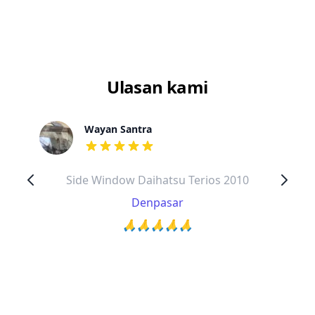
Ulasan kami
Wayan Santra
dari ulasan adalah bintang lima
Side Window Daihatsu Terios 2010
Denpasar
🙏🙏🙏🙏🙏