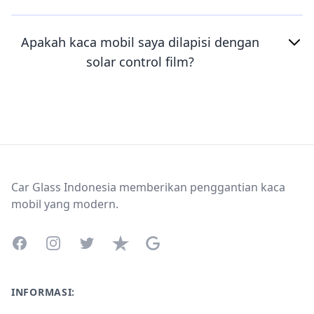
Apakah kaca mobil saya dilapisi dengan
solar control film?
Footer
Car Glass Indonesia memberikan penggantian kaca
mobil yang modern.
Facebook
Instagram
Twitter
Trustpilot
Google Business Profile
INFORMASI: