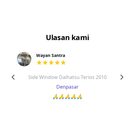
Ulasan kami
Wayan Santra
dari ulasan adalah bintang lima
Side Window Daihatsu Terios 2010
Denpasar
🙏🙏🙏🙏🙏