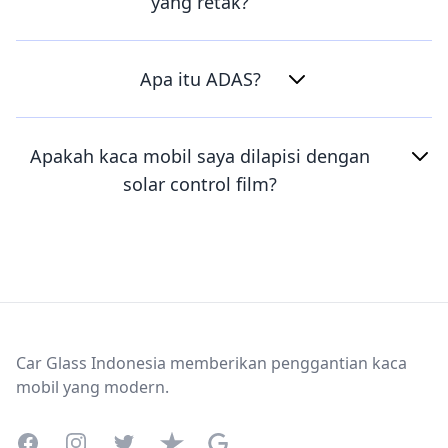
yang retak?
Apa itu ADAS?
Apakah kaca mobil saya dilapisi dengan
solar control film?
Footer
Car Glass Indonesia memberikan penggantian kaca
mobil yang modern.
Facebook
Instagram
Twitter
Trustpilot
Google Business Profile