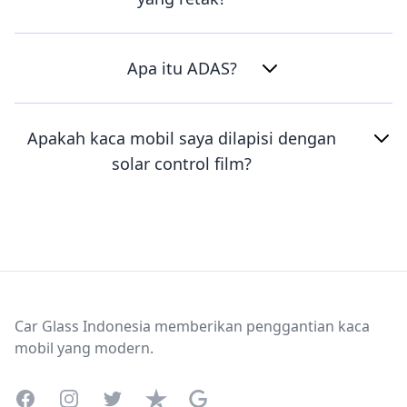
Apa itu ADAS?
Apakah kaca mobil saya dilapisi dengan
solar control film?
Footer
Car Glass Indonesia memberikan penggantian kaca
mobil yang modern.
Facebook
Instagram
Twitter
Trustpilot
Google Business Profile