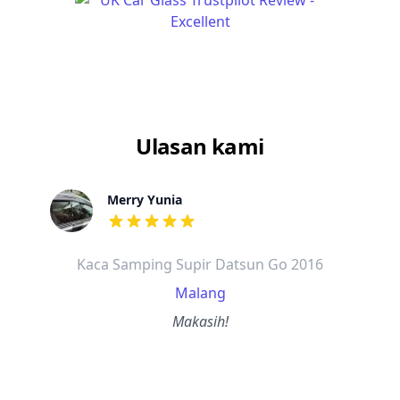
Ulasan kami
Merry Yunia
dari ulasan adalah bintang lima
Kaca Samping Supir Datsun Go 2016
Malang
Makasih!