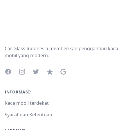
Footer
Car Glass Indonesia memberikan penggantian kaca
mobil yang modern.
Facebook
Instagram
Twitter
Trustpilot
Google Business Profile
INFORMASI:
Kaca mobil terdekat
Syarat dan Ketentuan