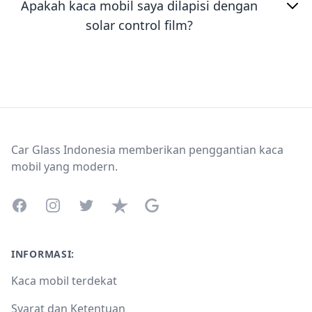
Apakah kaca mobil saya dilapisi dengan
solar control film?
Footer
Car Glass Indonesia memberikan penggantian kaca
mobil yang modern.
Facebook
Instagram
Twitter
Trustpilot
Google Business Profile
INFORMASI:
Kaca mobil terdekat
Syarat dan Ketentuan