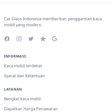
Footer
Car Glass Indonesia memberikan penggantian kaca
mobil yang modern.
Facebook
Instagram
Twitter
Trustpilot
Google Business Profile
INFORMASI:
Kaca mobil terdekat
Syarat dan Ketentuan
LAYANAN
Bengkel kaca mobil
Dapatkan Harga Penawaran