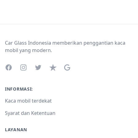
Footer
Car Glass Indonesia memberikan penggantian kaca
mobil yang modern.
Facebook
Instagram
Twitter
Trustpilot
Google Business Profile
INFORMASI:
Kaca mobil terdekat
Syarat dan Ketentuan
LAYANAN