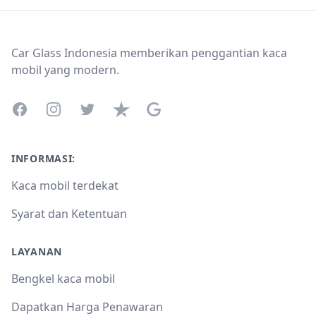
Footer
Car Glass Indonesia memberikan penggantian kaca
mobil yang modern.
Facebook
Instagram
Twitter
Trustpilot
Google Business Profile
INFORMASI:
Kaca mobil terdekat
Syarat dan Ketentuan
LAYANAN
Bengkel kaca mobil
Dapatkan Harga Penawaran