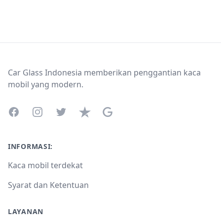
Footer
Car Glass Indonesia memberikan penggantian kaca
mobil yang modern.
Facebook
Instagram
Twitter
Trustpilot
Google Business Profile
INFORMASI:
Kaca mobil terdekat
Syarat dan Ketentuan
LAYANAN