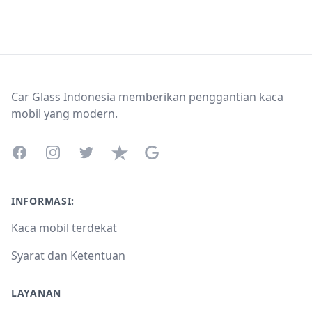
Footer
Car Glass Indonesia memberikan penggantian kaca
mobil yang modern.
Facebook
Instagram
Twitter
Trustpilot
Google Business Profile
INFORMASI:
Kaca mobil terdekat
Syarat dan Ketentuan
LAYANAN