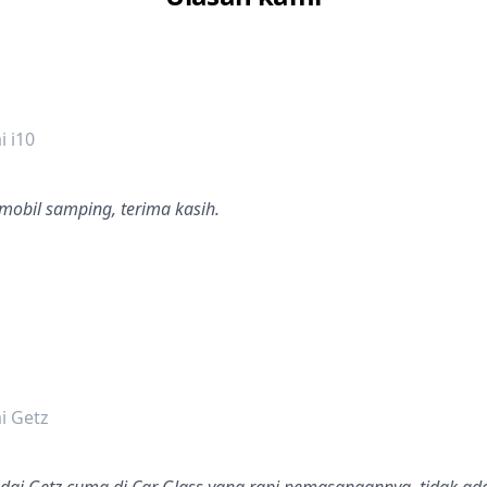
dalah bintang lima
 i10
mobil samping, terima kasih.
dalah bintang lima
i Getz