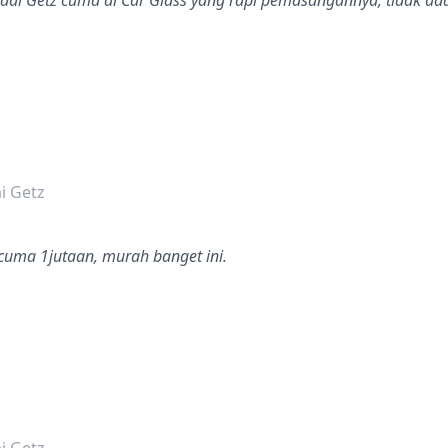
dai Getz cuma di Car Glass yang rapi pemasangannya, tidak ada
dalah bintang lima
i Getz
uma 1jutaan, murah banget ini.
dalah bintang lima