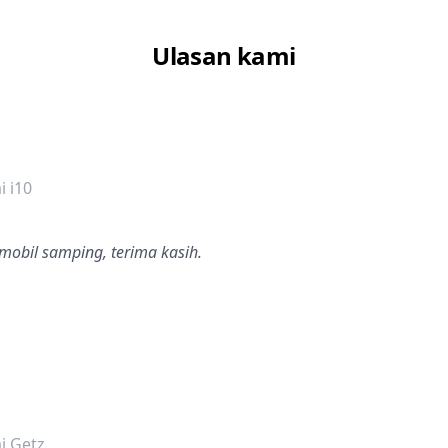
Ulasan kami
dalah bintang lima
 i10
mobil samping, terima kasih.
dalah bintang lima
i Getz