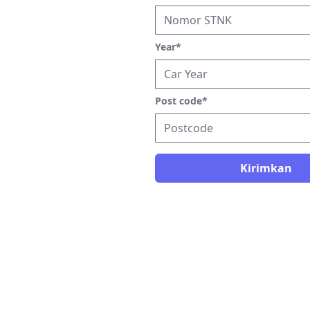
Year
*
Post code
*
Kirimkan