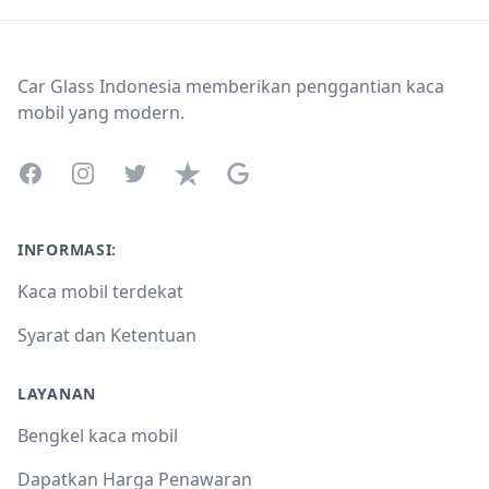
Footer
Car Glass Indonesia memberikan penggantian kaca
mobil yang modern.
Facebook
Instagram
Twitter
Trustpilot
Google Business Profile
INFORMASI:
Kaca mobil terdekat
Syarat dan Ketentuan
LAYANAN
Bengkel kaca mobil
Dapatkan Harga Penawaran