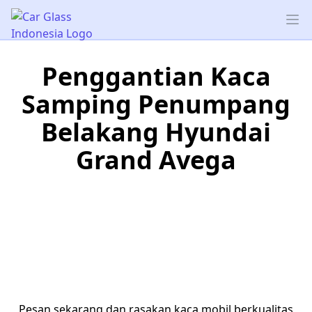
Car Glass Indonesia
Op
Penggantian Kaca
Samping Penumpang
Belakang Hyundai
Grand Avega
Pesan sekarang dan rasakan kaca mobil berkualitas