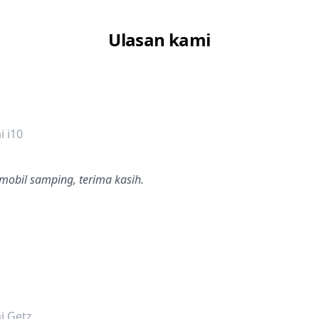
Ulasan kami
dalah bintang lima
 i10
mobil samping, terima kasih.
dalah bintang lima
i Getz