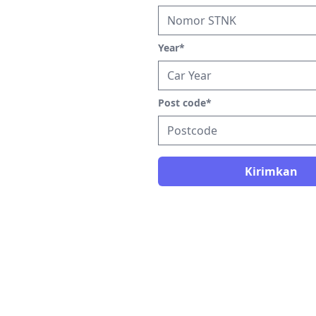
Year
*
Post code
*
Kirimkan