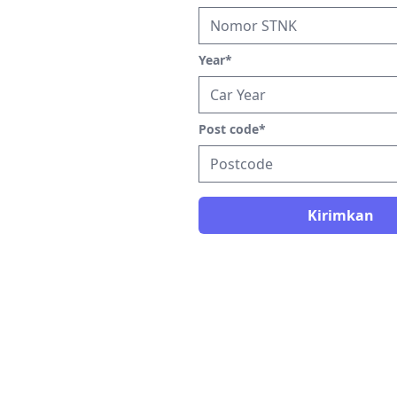
Year
*
Post code
*
Kirimkan