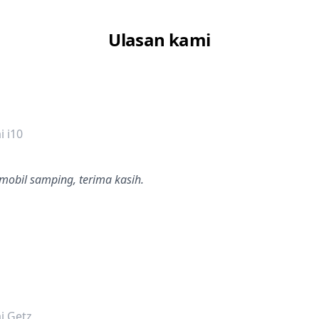
Ulasan kami
dalah bintang lima
 i10
mobil samping, terima kasih.
dalah bintang lima
i Getz