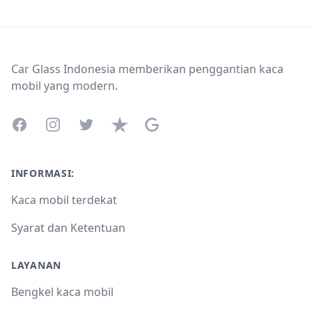
Footer
Car Glass Indonesia memberikan penggantian kaca
mobil yang modern.
Facebook
Instagram
Twitter
Trustpilot
Google Business Profile
INFORMASI:
Kaca mobil terdekat
Syarat dan Ketentuan
LAYANAN
Bengkel kaca mobil