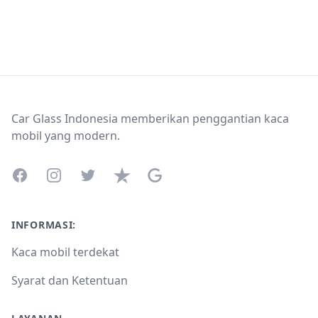
Footer
Car Glass Indonesia memberikan penggantian kaca
mobil yang modern.
Facebook
Instagram
Twitter
Trustpilot
Google Business Profile
INFORMASI:
Kaca mobil terdekat
Syarat dan Ketentuan