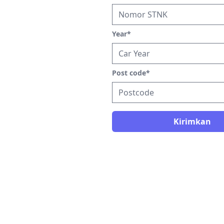
Year
*
Post code
*
Kirimkan