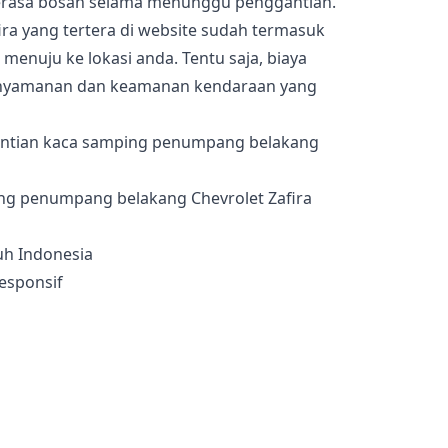
merasa bosan selama menunggu penggantian.
ira yang tertera di website sudah termasuk
menuju ke lokasi anda. Tentu saja, biaya
enyamanan dan keamanan kendaraan yang
antian kaca samping penumpang belakang
ng penumpang belakang Chevrolet Zafira
uh Indonesia
esponsif