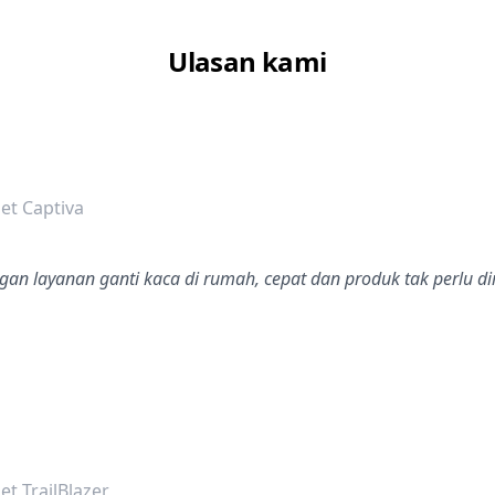
Ulasan kami
dalah bintang lima
et Captiva
gan layanan ganti kaca di rumah, cepat dan produk tak perlu d
dalah bintang lima
t TrailBlazer