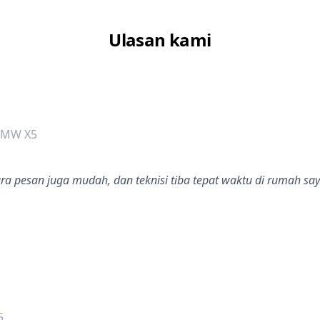
Ulasan kami
dalah bintang lima
BMW X5
ra pesan juga mudah, dan teknisi tiba tepat waktu di rumah say
dalah bintang lima
5