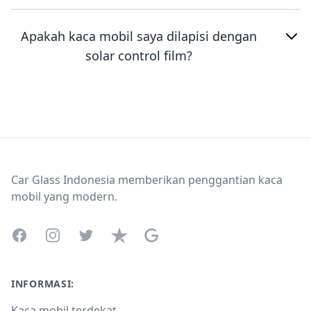
Apakah kaca mobil saya dilapisi dengan
solar control film?
Footer
Car Glass Indonesia memberikan penggantian kaca
mobil yang modern.
Facebook
Instagram
Twitter
Trustpilot
Google Business Profile
INFORMASI:
Kaca mobil terdekat