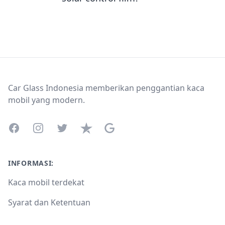
Footer
Car Glass Indonesia memberikan penggantian kaca
mobil yang modern.
Facebook
Instagram
Twitter
Trustpilot
Google Business Profile
INFORMASI:
Kaca mobil terdekat
Syarat dan Ketentuan