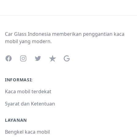
Footer
Car Glass Indonesia memberikan penggantian kaca
mobil yang modern.
Facebook
Instagram
Twitter
Trustpilot
Google Business Profile
INFORMASI:
Kaca mobil terdekat
Syarat dan Ketentuan
LAYANAN
Bengkel kaca mobil