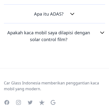
Apa itu ADAS?
Apakah kaca mobil saya dilapisi dengan
solar control film?
Footer
Car Glass Indonesia memberikan penggantian kaca
mobil yang modern.
Facebook
Instagram
Twitter
Trustpilot
Google Business Profile