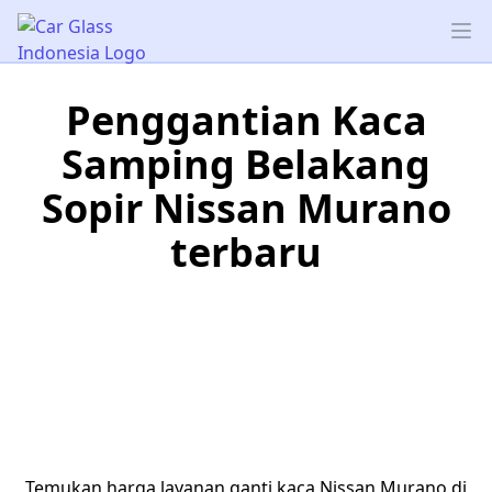
Car Glass Indonesia
Op
Penggantian Kaca
Samping Belakang
Sopir Nissan Murano
terbaru
Temukan harga layanan ganti kaca Nissan Murano di