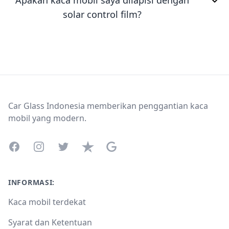
Apakah kaca mobil saya dilapisi dengan
solar control film?
Footer
Car Glass Indonesia memberikan penggantian kaca
mobil yang modern.
Facebook
Instagram
Twitter
Trustpilot
Google Business Profile
INFORMASI:
Kaca mobil terdekat
Syarat dan Ketentuan