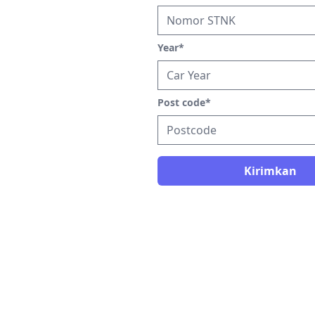
Year
*
Post code
*
Kirimkan