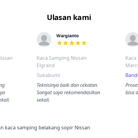
Ulasan kami
Wargianto
dalah bintang lima
dari ulasan adalah bintang lima
issan
Kaca Samping Nissan
Kaca
Elgrand
Marc
Sukabumi
Band
ng
Teknisinya baik dan cekatan.
Prose
nya
Sangat saya rekomendasikan
bisa 
kali.
sekali.
n kaca samping belakang sopir Nissan