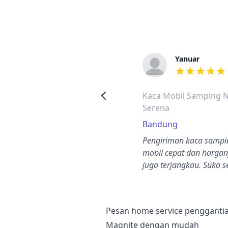
Vito
Yanuar
a
dari ulasan adalah bintang lima
dari ulasan a
Kaca Mobil Samping Nissan
Kaca Mobil Samping N
Murano
Serena
Jakarta Selatan
Bandung
Pelayanan sangat
Pengiriman kaca sampi
memuaskan, tidak ada
mobil cepat dan harga
masalah yang saya alami
juga terjangkau. Suka se
dari awal pesan sampai
elesai ganti …
Pesan home service penggantia
Magnite dengan mudah