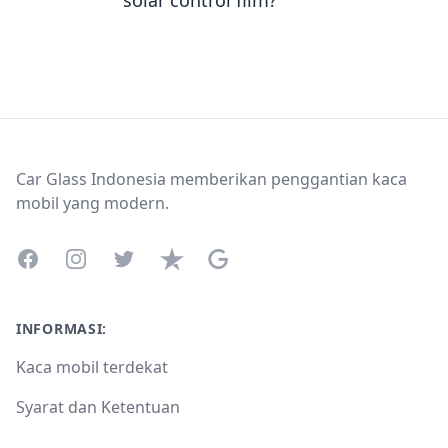
solar control film?
Footer
Car Glass Indonesia memberikan penggantian kaca
mobil yang modern.
Facebook
Instagram
Twitter
Trustpilot
Google Business Profile
INFORMASI:
Kaca mobil terdekat
Syarat dan Ketentuan