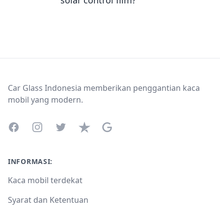
solar control film?
Footer
Car Glass Indonesia memberikan penggantian kaca
mobil yang modern.
Facebook
Instagram
Twitter
Trustpilot
Google Business Profile
INFORMASI:
Kaca mobil terdekat
Syarat dan Ketentuan