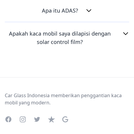
Apa itu ADAS?
Apakah kaca mobil saya dilapisi dengan
solar control film?
Footer
Car Glass Indonesia memberikan penggantian kaca
mobil yang modern.
Facebook
Instagram
Twitter
Trustpilot
Google Business Profile