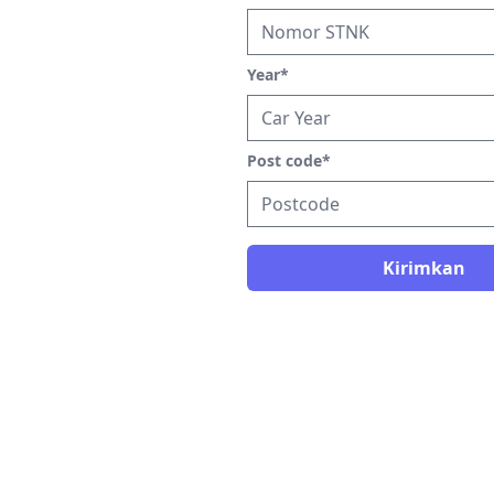
Year
*
Post code
*
Kirimkan