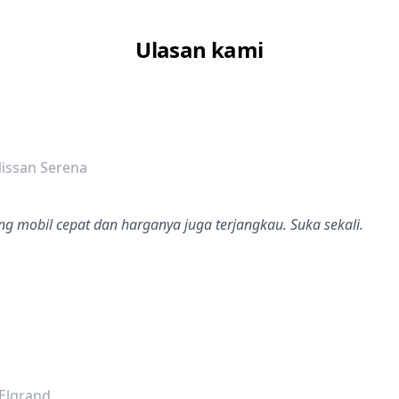
Ulasan kami
dalah bintang lima
issan Serena
g mobil cepat dan harganya juga terjangkau. Suka sekali.
dalah bintang lima
Elgrand