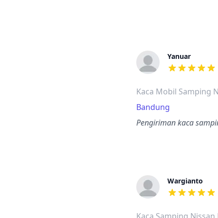
Yanuar
dari ulasan a
Kaca Mobil Samping N
Bandung
Pengiriman kaca sampin
Wargianto
dari ulasan a
Kaca Samping Nissan 