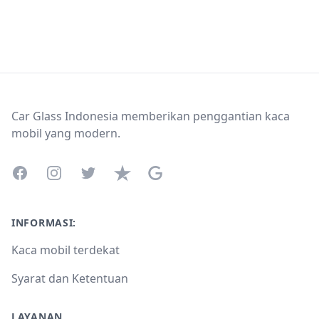
Footer
Car Glass Indonesia memberikan penggantian kaca
mobil yang modern.
Facebook
Instagram
Twitter
Trustpilot
Google Business Profile
INFORMASI:
Kaca mobil terdekat
Syarat dan Ketentuan
LAYANAN