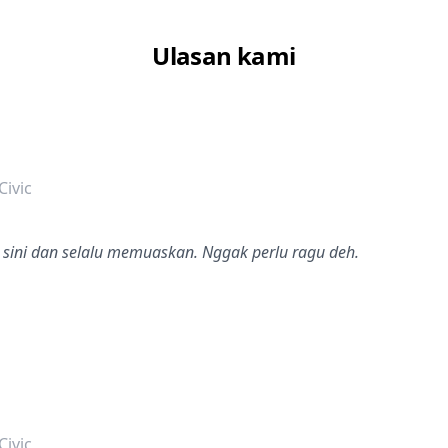
Ulasan kami
dalah bintang lima
ivic
i sini dan selalu memuaskan. Nggak perlu ragu deh.
dalah bintang lima
ivic