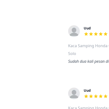
Uud
dari ulasan a
Kaca Samping Honda C
Solo
Sudah dua kali pesan d
Uud
dari ulasan a
Kaca Samping Honda C