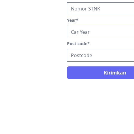
Year
*
Post code
*
Kirimkan