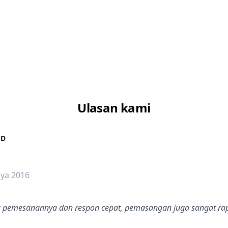
Ulasan kami
 D
dalah bintang lima
ya 2016
 pemesanannya dan respon cepat, pemasangan juga sangat ra