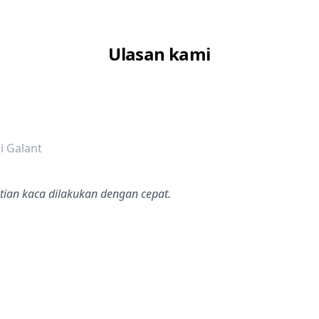
Ulasan kami
dalah bintang lima
i Galant
tian kaca dilakukan dengan cepat.
dalah bintang lima