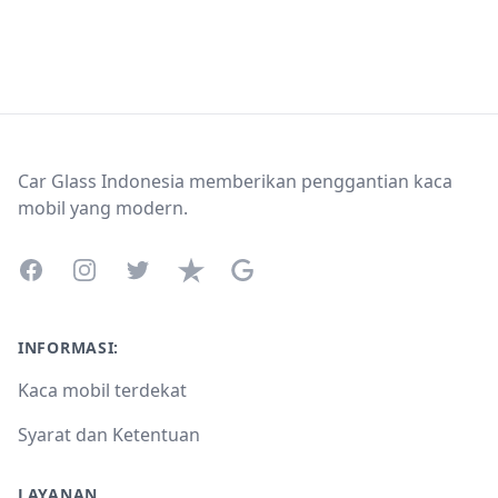
Footer
Car Glass Indonesia memberikan penggantian kaca
mobil yang modern.
Facebook
Instagram
Twitter
Trustpilot
Google Business Profile
INFORMASI:
Kaca mobil terdekat
Syarat dan Ketentuan
LAYANAN