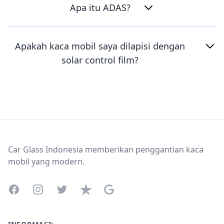
Apa itu ADAS?
Apakah kaca mobil saya dilapisi dengan
solar control film?
Footer
Car Glass Indonesia memberikan penggantian kaca
mobil yang modern.
Facebook
Instagram
Twitter
Trustpilot
Google Business Profile