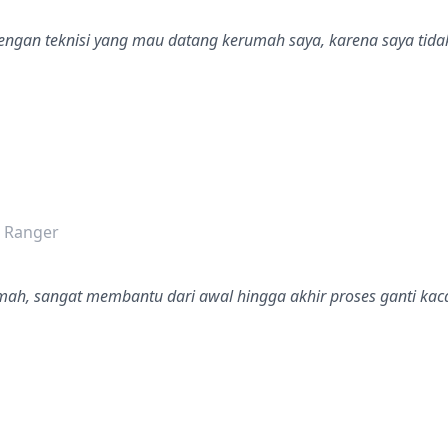
dengan teknisi yang mau datang kerumah saya, karena saya tid
dalah bintang lima
o Ranger
mah, sangat membantu dari awal hingga akhir proses ganti kaca