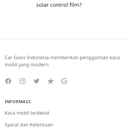
solar control film?
Footer
Car Glass Indonesia memberikan penggantian kaca
mobil yang modern.
Facebook
Instagram
Twitter
Trustpilot
Google Business Profile
INFORMASI:
Kaca mobil terdekat
Syarat dan Ketentuan