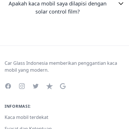
Apakah kaca mobil saya dilapisi dengan
solar control film?
Footer
Car Glass Indonesia memberikan penggantian kaca
mobil yang modern.
Facebook
Instagram
Twitter
Trustpilot
Google Business Profile
INFORMASI:
Kaca mobil terdekat
Syarat dan Ketentuan